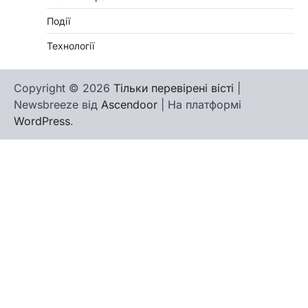
Події
Технології
Copyright © 2026
Тільки перевірені вісті
|
Newsbreeze від
Ascendoor
| На платформі
WordPress
.