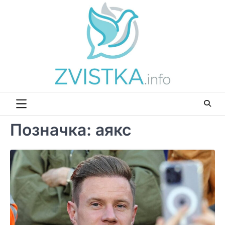
Перейти
до
вмісту
Позначка:
аякс