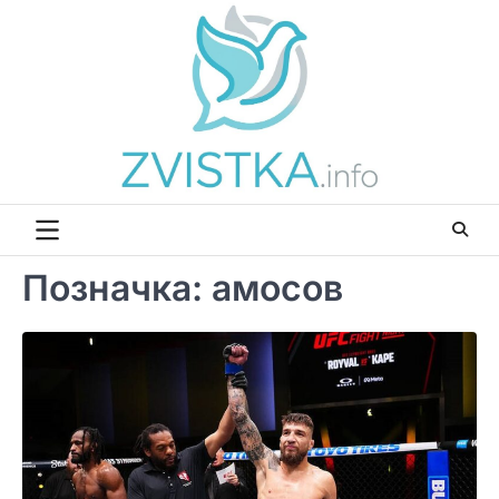
Перейти
до
вмісту
Позначка:
амосов