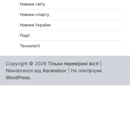
Новини світу
Новини спорту
Новини України
Події
Технології
Copyright © 2026
Тільки перевірені вісті
|
Newsbreeze від
Ascendoor
| На платформі
WordPress
.