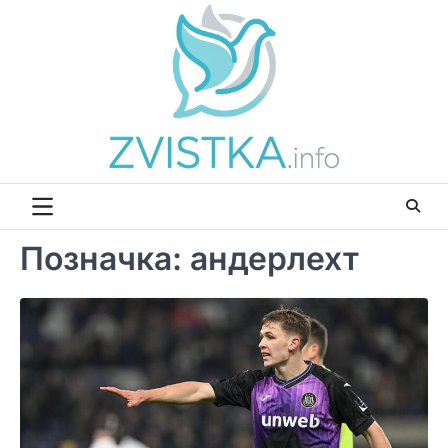
Перейти
до
вмісту
Позначка:
андерлехт