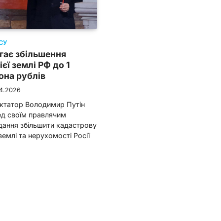
СУ
гає збільшення
ієї землі РФ до 1
она рублів
04.2026
иктатор Володимир Путін
ед своїм правлячим
ання збільшити кадастрову
 землі та нерухомості Росії