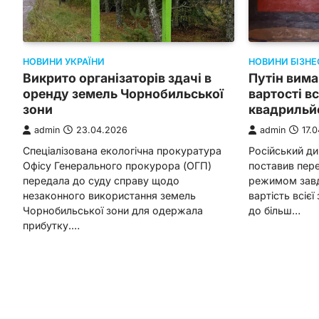
НОВИНИ УКРАЇНИ
НОВИНИ БІЗНЕ
Викрито організаторів здачі в
Путін вима
оренду земель Чорнобильської
вартості вс
зони
квадрильй
admin
23.04.2026
admin
17.
Спеціалізована екологічна прокуратура
Російський д
Офісу Генерального прокурора (ОГП)
поставив пер
передала до суду справу щодо
режимом завд
незаконного використання земель
вартість всієї
Чорнобильської зони для одержала
до більш…
прибутку.…