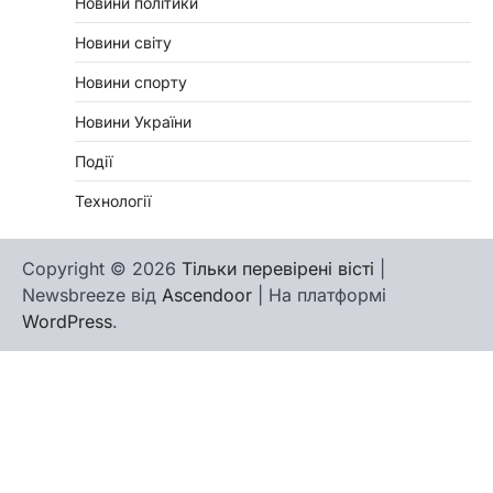
Новини політики
Новини світу
Новини спорту
Новини України
Події
Технології
Copyright © 2026
Тільки перевірені вісті
|
Newsbreeze від
Ascendoor
| На платформі
WordPress
.