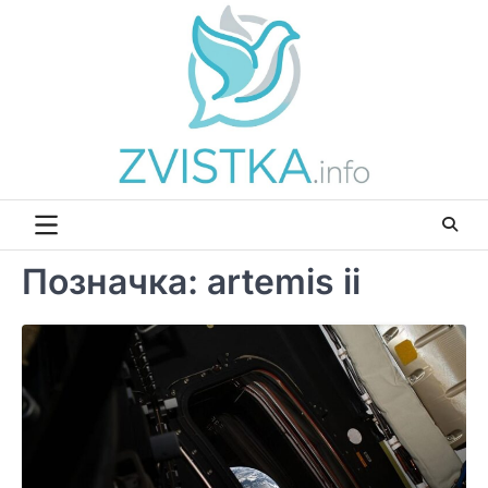
Перейти
до
вмісту
Позначка:
artemis ii