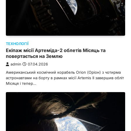
ТЕХНОЛОГІЇ
Екіпаж місії Артеміда-2 облетів Місяць та
повертається на Землю
admin
07.04.2026
Американський космічний корабель Orion (Оріон) з чотирма
астронавтами на борту в рамках місії Artemis II завершив обліт
Місяця і тепер…