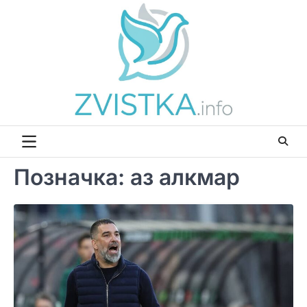
Перейти
до
вмісту
Позначка:
аз алкмар