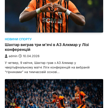
НОВИНИ СПОРТУ
Шахтар виграв три м’ячі в АЗ Алкмар у Лізі
конференцій
admin
10.04.2026
У четвер, 9 квітня, Шахтар грав з АЗ Алкмар у
чвертьфінальному матчі Ліги конференцій на вибраній
“гірниками” на тимчасовій основі…