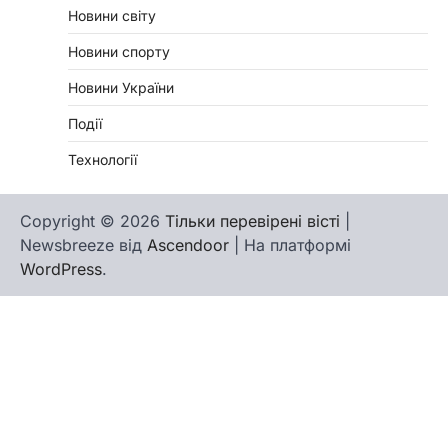
Новини світу
Новини спорту
Новини України
Події
Технології
Copyright © 2026
Тільки перевірені вісті
|
Newsbreeze від
Ascendoor
| На платформі
WordPress
.