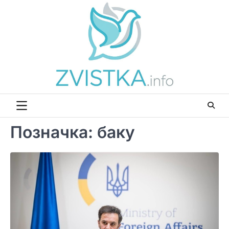
Перейти
до
вмісту
Позначка:
баку