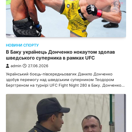
НОВИНИ СПОРТУ
В Баку українець Донченко нокаутом здолав
шведського суперника в рамках UFC
admin
27.06.2026
Український боєць-півсередньовагик Данило Донченко
здобув перемогу над шведським суперником Теодором
Берггреном на турнірі UFC Fight Night 280 в Баку. Донченко…