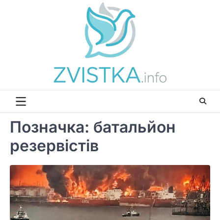
Перейти
до
вмісту
Позначка:
батальйон
резервістів