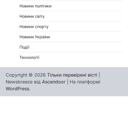
Новини політики
Новини світу
Новини спорту
Новини України
Події
Технології
Copyright © 2026
Тільки перевірені вісті
|
Newsbreeze від
Ascendoor
| На платформі
WordPress
.