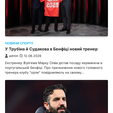
НОВИНИ СПОРТУ
У Трубіна й Судакова в Бенфіці новий тренер
admin
12.06.2026
Екстренер Фулгема Марку Сілва дістав посаду керманича в
португальській Бенфіці. Про призначення нового головного
тренера клубу “орли” повідомляють на своєму…