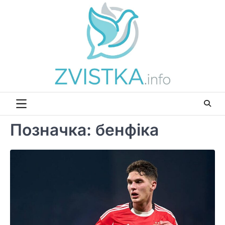
Перейти
до
вмісту
Позначка:
бенфіка