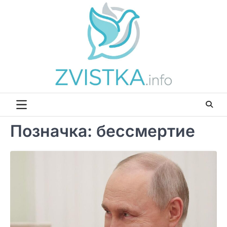
Перейти
до
вмісту
Позначка:
бессмертие