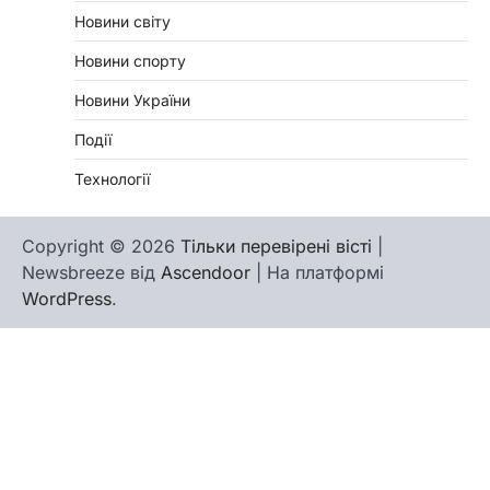
Новини світу
Новини спорту
Новини України
Події
Технології
Copyright © 2026
Тільки перевірені вісті
|
Newsbreeze від
Ascendoor
| На платформі
WordPress
.