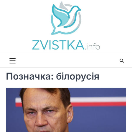
Перейти
до
вмісту
Позначка:
білорусія