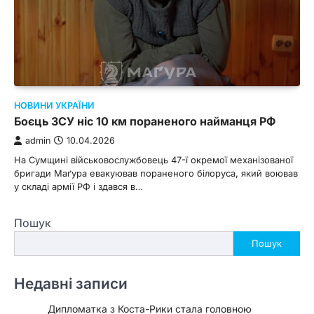
НОВИНИ УКРАЇНИ
Боєць ЗСУ ніс 10 км пораненого найманця РФ
admin
10.04.2026
На Сумщині військовослужбовець 47-ї окремої механізованої
бригади Маґура евакуював пораненого білоруса, який воював
у складі армії РФ і здався в…
Пошук
Пошук
Недавні записи
Дипломатка з Коста-Рики стала головною