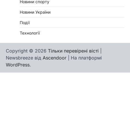
Новини спорту
Новини України
Події
Технології
Copyright © 2026
Тільки перевірені вісті
|
Newsbreeze від
Ascendoor
| На платформі
WordPress
.