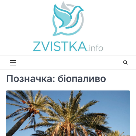
Перейти
до
вмісту
Позначка:
біопаливо