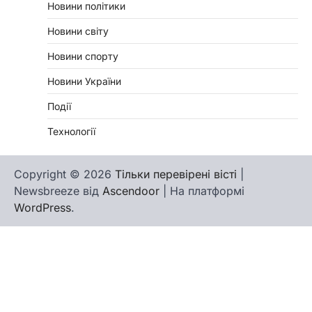
Новини політики
Новини світу
Новини спорту
Новини України
Події
Технології
Copyright © 2026
Тільки перевірені вісті
|
Newsbreeze від
Ascendoor
| На платформі
WordPress
.