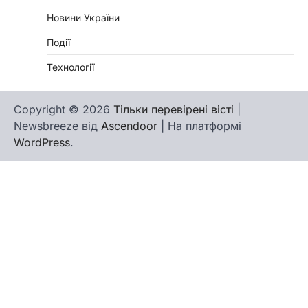
Новини України
Події
Технології
Copyright © 2026
Тільки перевірені вісті
|
Newsbreeze від
Ascendoor
| На платформі
WordPress
.