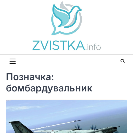
Перейти
до
вмісту
Позначка:
бомбардувальник