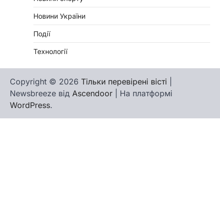
Новини України
Події
Технології
Copyright © 2026
Тільки перевірені вісті
|
Newsbreeze від
Ascendoor
| На платформі
WordPress
.