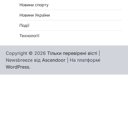
Новини спорту
Новини України
Події
Технології
Copyright © 2026
Тільки перевірені вісті
|
Newsbreeze від
Ascendoor
| На платформі
WordPress
.