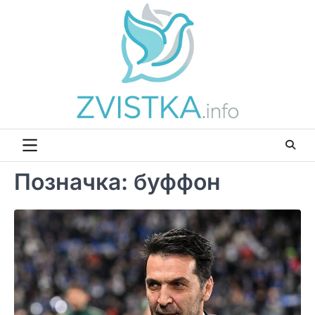
Перейти
до
вмісту
Позначка:
буффон