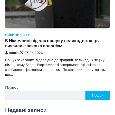
НОВИНИ СВІТУ
В Німеччині під час пошуку великодніх яєць
виявили флакон з полонієм
admin
06.04.2026
Пошук захованих, відповідно до традиції, великодніх яєць у
німецькому Баден-Вюртемберзі завершився “цікавішою”
знахідкою – флаконом з полонієм. Пожежники припускають,
що…
Пошук
Пошук
Недавні записи