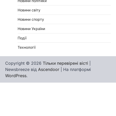
Новини політики
Новини світу
Новини спорту
Новини України
Події
Технології
Copyright © 2026
Тільки перевірені вісті
|
Newsbreeze від
Ascendoor
| На платформі
WordPress
.