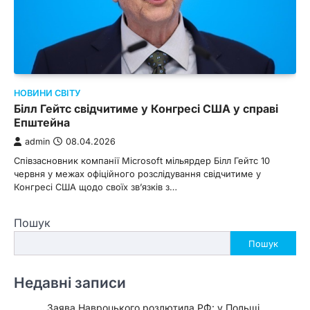
НОВИНИ СВІТУ
Білл Гейтс свідчитиме у Конгресі США у справі
Епштейна
admin
08.04.2026
Співзасновник компанії Microsoft мільярдер Білл Гейтс 10
червня у межах офіційного розслідування свідчитиме у
Конгресі США щодо своїх зв’язків з…
Пошук
Пошук
Недавні записи
Заява Навроцького розлютила РФ: у Польщі