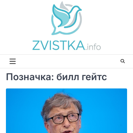
Перейти
до
вмісту
Позначка:
билл гейтс