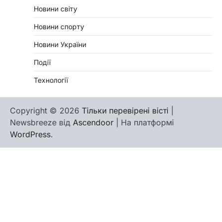
Новини світу
Новини спорту
Новини України
Події
Технології
Copyright © 2026
Тільки перевірені вісті
|
Newsbreeze від
Ascendoor
| На платформі
WordPress
.