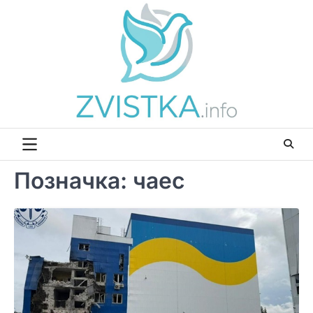
Перейти
до
вмісту
Позначка:
чаес