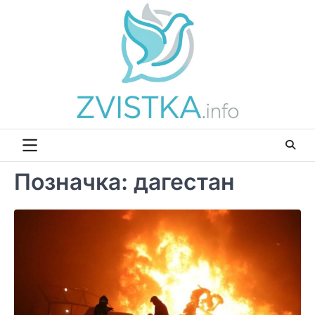
Перейти
до
вмісту
Позначка:
дагестан