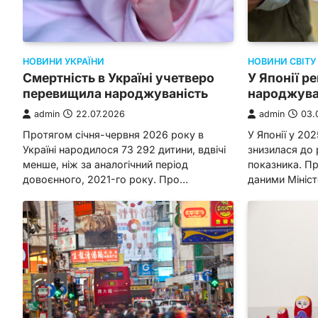
НОВИНИ УКРАЇНИ
НОВИНИ СВІТУ
Смертність в Україні учетверо
У Японії р
перевищила народжуваність
народжува
admin
22.07.2026
admin
03.
Протягом січня-червня 2026 року в
У Японії у 20
Україні народилося 73 292 дитини, вдвічі
знизилася до
менше, ніж за аналогічний період
показника. П
довоєнного, 2021-го року. Про…
даними Мініс