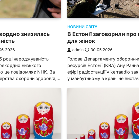
НОВИНИ СВІТУ
екордно знизилась
В Естонії заговорили про
ність
для жінок
06.2026
admin
30.05.2026
25 році народжуваність
Голова Департаменту оборонни
 рекордно низького
ресурсів Естонії (KRA) Ану Ранна
ро це повідомляє NHK. За
ефірі радіостанції Vikerraadio за
терства охорони здоров’я,…
у майбутньому в країні не вист