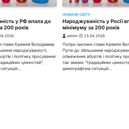
НОВИНИ СВІТУ
ість у РФ впала до
Народжуваність у Росії в
а 200 років
мінімуму за 200 років
04.2026
admin
23.04.2026
и глави Кремля Володимир
Попри заклики глави Кремля В
ьшення народжуваності,
Путін до збільшення народжуван
ртів і політику просування
обмеження абортів і політику п
радиційних цінностей”,
так званих “традиційних цінносте
 ситуація…
демографічна ситуація…