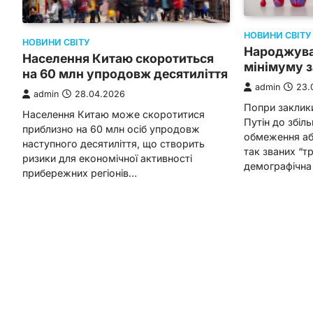
НОВИНИ СВІТУ
НОВИНИ СВІТУ
Народжуван
Населення Китаю скоротиться
мінімуму з
на 60 млн упродовж десятиліття
admin
23.
admin
28.04.2026
Попри заклик
Населення Китаю може скоротитися
Путін до збіл
приблизно на 60 млн осіб упродовж
обмеження або
наступного десятиліття, що створить
так званих “т
ризики для економічної активності
демографічна
прибережних регіонів…