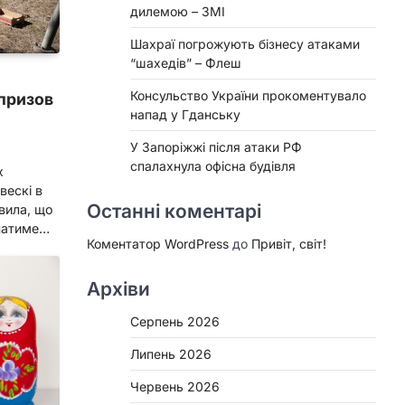
дилемою – ЗМІ
Шахраї погрожують бізнесу атаками
“шахедів” – Флеш
Консульство України прокоментувало
 призов
напад у Гданську
У Запоріжжі після атаки РФ
спалахнула офісна будівля
х
вескі в
Останні коментарі
явила, що
ачатиме…
Коментатор WordPress
до
Привіт, світ!
Архіви
Серпень 2026
Липень 2026
Червень 2026