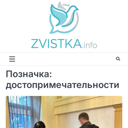
Перейти
до
вмісту
Позначка:
достопримечательности