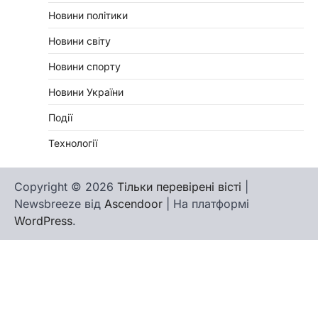
Новини політики
Новини світу
Новини спорту
Новини України
Події
Технології
Copyright © 2026
Тільки перевірені вісті
|
Newsbreeze від
Ascendoor
| На платформі
WordPress
.