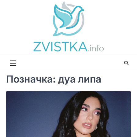
Перейти
до
вмісту
Позначка:
дуа липа