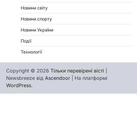
Новини світу
Новини спорту
Новини України
Події
Технології
Copyright © 2026
Тільки перевірені вісті
|
Newsbreeze від
Ascendoor
| На платформі
WordPress
.