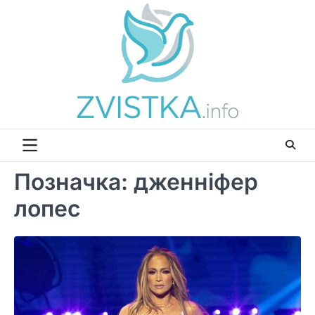
Перейти
до
вмісту
Позначка:
дженніфер
лопес