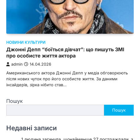
НОВИНИ КУЛЬТУРИ
Джонні Депп “боїться дівчат”: що пишуть ЗМІ
про особисте життя актора
admin
14.04.2026
Американського актора Джонні Депп у медіа обговорюють
після нових чуток про його особисте життя. За даними
інсайдерів, зірка нібито став…
Пошук
Пошук
Недавні записи
1 людина загинула, щонайменше 27 постраждали, з