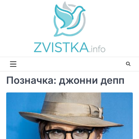
Перейти
до
вмісту
Позначка:
джонни депп