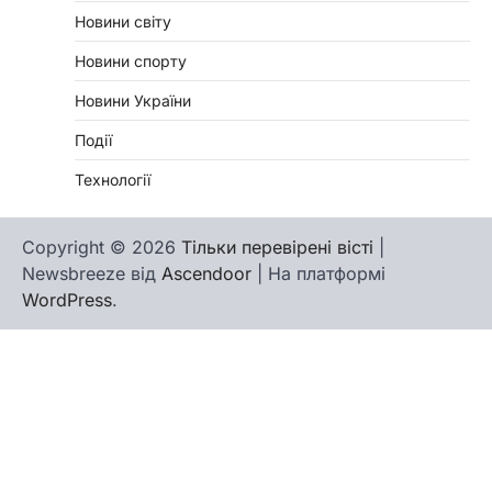
Новини світу
Новини спорту
Новини України
Події
Технології
Copyright © 2026
Тільки перевірені вісті
|
Newsbreeze від
Ascendoor
| На платформі
WordPress
.