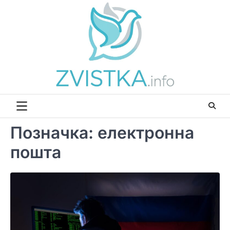
Перейти
до
вмісту
Позначка:
електронна
пошта