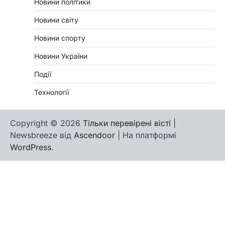
Новини політики
Новини світу
Новини спорту
Новини України
Події
Технології
Copyright © 2026
Тільки перевірені вісті
|
Newsbreeze від
Ascendoor
| На платформі
WordPress
.