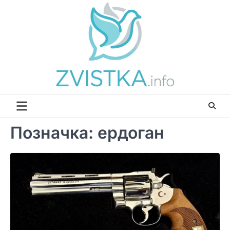
Перейти
до
вмісту
Позначка:
ердоган