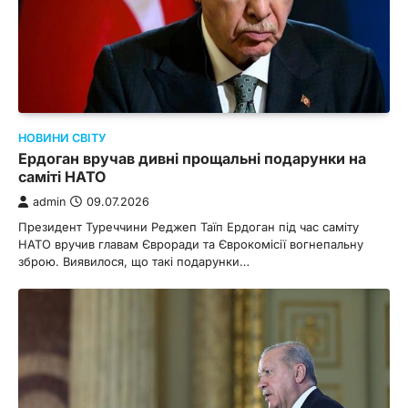
НОВИНИ СВІТУ
Ердоган вручав дивні прощальні подарунки на
саміті НАТО
admin
09.07.2026
Президент Туреччини Реджеп Таїп Ердоган під час саміту
НАТО вручив главам Євроради та Єврокомісії вогнепальну
зброю. Виявилося, що такі подарунки…