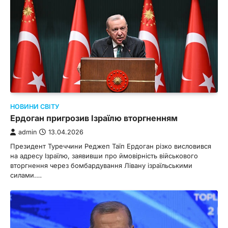
НОВИНИ СВІТУ
Ердоган пригрозив Ізраїлю вторгненням
admin
13.04.2026
Президент Туреччини Реджеп Таїп Ердоган різко висловився
на адресу Ізраїлю, заявивши про ймовірність військового
вторгнення через бомбардування Лівану ізраїльськими
силами.…