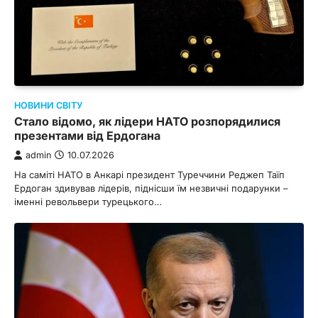
НОВИНИ СВІТУ
Стало відомо, як лідери НАТО розпорядилися
презентами від Ердогана
admin
10.07.2026
На саміті НАТО в Анкарі президент Туреччини Реджеп Таїп
Ердоган здивував лідерів, піднісши їм незвичні подарунки –
іменні револьвери турецького…