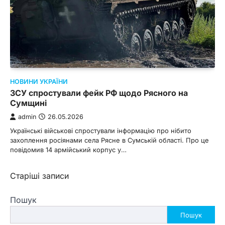
НОВИНИ УКРАЇНИ
ЗСУ спростували фейк РФ щодо Рясного на
Сумщині
admin
26.05.2026
Українські військові спростували інформацію про нібито
захоплення росіянами села Рясне в Сумській області. Про це
повідомив 14 армійський корпус у…
Навігація
Старіші записи
за
Пошук
записами
Пошук