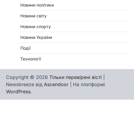
Новини політики
Новини світу
Новини спорту
Новини України
Події
Технології
Copyright © 2026
Тільки перевірені вісті
|
Newsbreeze від
Ascendoor
| На платформі
WordPress
.