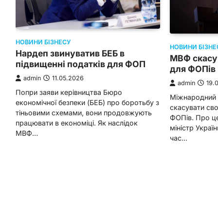
НОВИНИ БІЗНЕСУ
НОВИНИ БІЗНЕ
Нардеп звинуватив БЕБ в
МВФ скасу
підвищенні податків для ФОП
для ФОПів
admin
11.05.2026
admin
19.
Попри заяви керівництва Бюро
Міжнародний 
економічної безпеки (БЕБ) про боротьбу з
скасувати св
тіньовими схемами, вони продовжують
ФОПів. Про ц
працювати в економіці. Як наслідок
міністр Украї
МВФ…
час…