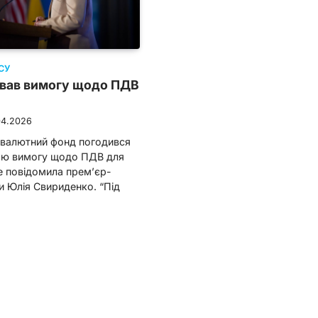
СУ
вав вимогу щодо ПДВ
04.2026
валютний фонд погодився
ою вимогу щодо ПДВ для
е повідомила прем’єр-
ни Юлія Свириденко. “Під