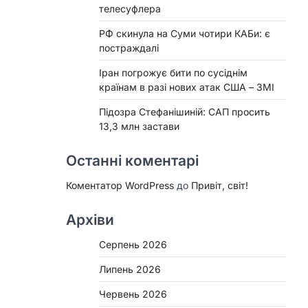
телесуфлера
РФ скинула на Суми чотири КАБи: є
постраждалі
Іран погрожує бити по сусіднім
країнам в разі нових атак США – ЗМІ
Підозра Стефанішиній: САП просить
13,3 млн застави
Останні коментарі
Коментатор WordPress
до
Привіт, світ!
Архіви
Серпень 2026
Липень 2026
Червень 2026