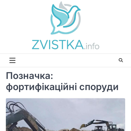
Перейти
до
вмісту
Позначка:
фортифікаційні споруди