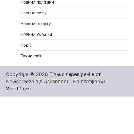
Новини політики
Новини світу
Новини спорту
Новини України
Події
Технології
Copyright © 2026
Тільки перевірені вісті
|
Newsbreeze від
Ascendoor
| На платформі
WordPress
.