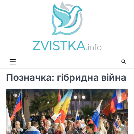
Перейти
до
вмісту
Позначка:
гібридна війна