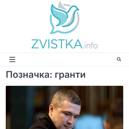
Перейти
до
вмісту
Позначка:
гранти