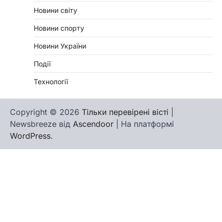
Новини світу
Новини спорту
Новини України
Події
Технології
Copyright © 2026
Тільки перевірені вісті
|
Newsbreeze від
Ascendoor
| На платформі
WordPress
.