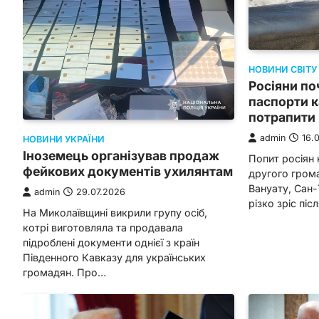
НОВИНИ СВІТУ
Росіяни по
паспорти к
потрапити 
admin
16.
НОВИНИ УКРАЇНИ
Іноземець організував продаж
Попит росіян
фейкових документів ухилянтам
другого гром
Вануату, Сан-
admin
29.07.2026
різко зріс пі
На Миколаївщині викрили групу осіб,
котрі виготовляла та продавала
підроблені документи однієї з країн
Південного Кавказу для українських
громадян. Про…