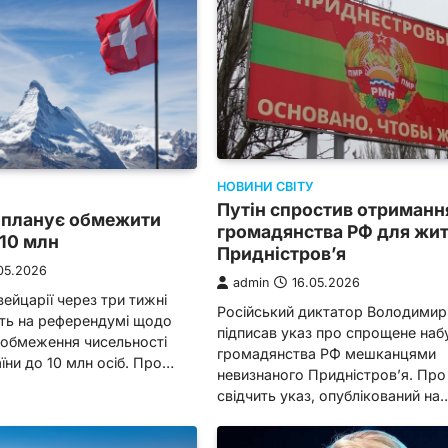
НОВИНИ СВІТУ
Путін спростив отриманн
 планує обмежити
громадянства РФ для жит
10 млн
Придністров’я
05.2026
admin
16.05.2026
йцарії через три тижні
Російський диктатор Володимир
ть на референдумі щодо
підписав указ про спрощене наб
о обмеження чисельності
громадянства РФ мешканцями
їни до 10 млн осіб. Про…
невизнаного Придністров’я. Про
свідчить указ, опублікований на