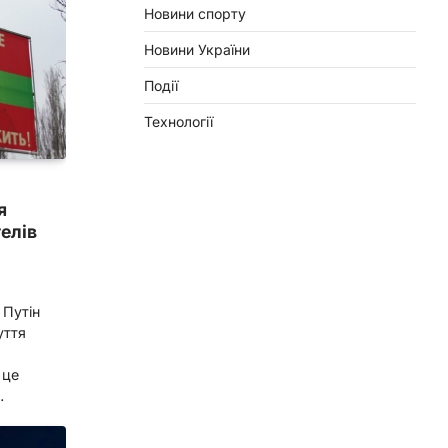
Новини спорту
Новини України
Події
Технології
я
елів
 Путін
уття
 це
…