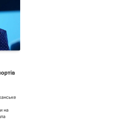
ортів
канське
и на
ила