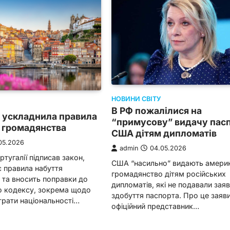
НОВИНИ СВІТУ
В РФ пожалілися на
 ускладнила правила
“примусову” видачу пасп
 громадянства
США дітям дипломатів
05.2026
admin
04.05.2026
тугалії підписав закон,
США “насильно” видають амери
 правила набуття
громадянство дітям російських
 та вносить поправки до
дипломатів, які не подавали заяв
о кодексу, зокрема щодо
здобуття паспорта. Про це заяв
трати національності…
офіційний представник…