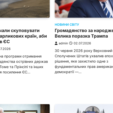
НОВИНИ СВІТУ
чали скуповувати
Громадянство за народж
арликових країн, аби
Велика поразка Трампа
в ЄС
admin
02.07.2026
07.2026
30 червня 2026 року Верховний
Сполучених Штатів ухвалив епо
 на програми отримання
рішення, яке захистило одне з
адянства острівних держав
фундаментальних прав американ
Томе та Прінсіпі та інших
демократії —…
сля посилення ЄС…