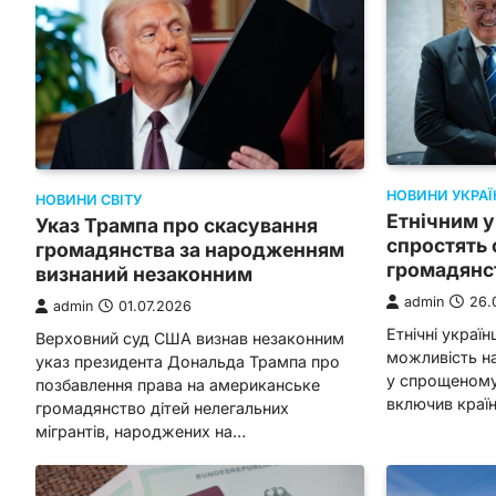
НОВИНИ УКРАЇ
НОВИНИ СВІТУ
Етнічним у
Указ Трампа про скасування
спростять
громадянства за народженням
громадянс
визнаний незаконним
admin
26.
admin
01.07.2026
Етнічні украї
Верховний суд США визнав незаконним
можливість н
указ президента Дональда Трампа про
у спрощеному 
позбавлення права на американське
включив країн
громадянство дітей нелегальних
мігрантів, народжених на…