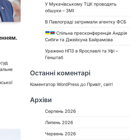
У Мукачівському ТЦК проводять
обшуки – ЗМІ
В Павлограді затримали агентку ФСБ
Спільна пресконференція Андрія
енням.
Сибіги та Джейхуна Байрамова
Уражено НПЗ в Ярославлі та Уфі –
Генштаб
 суд
хальне
Останні коментарі
ської
Коментатор WordPress
до
Привіт, світ!
Архіви
Серпень 2026
Липень 2026
Червень 2026