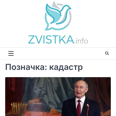
Перейти
до
вмісту
Позначка:
кадастр