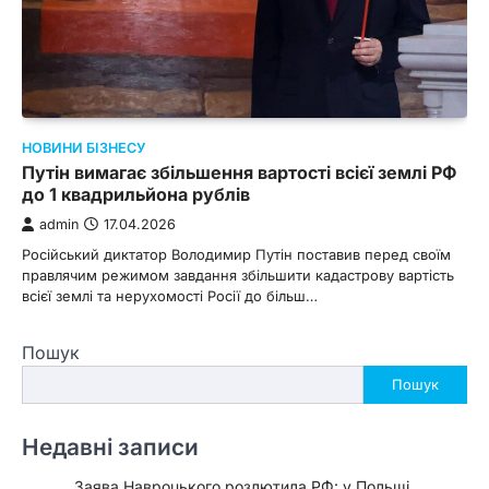
НОВИНИ БІЗНЕСУ
Путін вимагає збільшення вартості всієї землі РФ
до 1 квадрильйона рублів
admin
17.04.2026
Російський диктатор Володимир Путін поставив перед своїм
правлячим режимом завдання збільшити кадастрову вартість
всієї землі та нерухомості Росії до більш…
Пошук
Пошук
Недавні записи
Заява Навроцького розлютила РФ: у Польщі