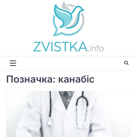
Перейти
до
вмісту
Позначка:
канабіс