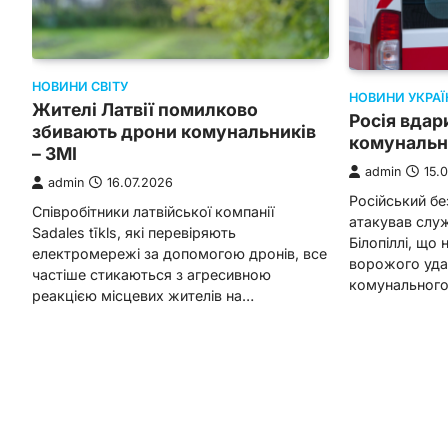
НОВИНИ СВІТУ
НОВИНИ УКРАЇ
Жителі Латвії помилково
Росія вдар
збивають дрони комунальників
комунальн
– ЗМІ
admin
15.
admin
16.07.2026
Російський бе
Співробітники латвійської компанії
атакував слу
Sadales tīkls, які перевіряють
Білопіллі, що
електромережі за допомогою дронів, все
ворожого уда
частіше стикаються з агресивною
комунальног
реакцією місцевих жителів на…