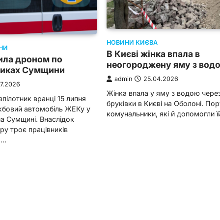
НОВИНИ КИЄВА
НИ
В Києві жінка впала в
ила дроном по
неогороджену яму з вод
иках Сумщини
admin
25.04.2026
07.2026
Жінка впала у яму з водою чере
зпілотник вранці 15 липня
бруківки в Києві на Оболоні. Пор
жбовий автомобіль ЖЕКу у
комунальники, які й допомогли 
 на Сумщині. Внаслідок
ру троє працівників
о…