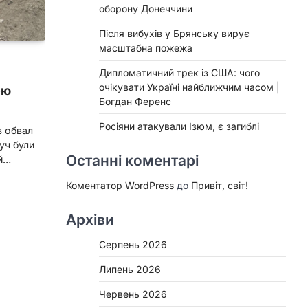
оборону Донеччини
Після вибухів у Брянську вирує
масштабна пожежа
Дипломатичний трек із США: чого
очікувати Україні найближчим часом |
ою
Богдан Ференс
Росіяни атакували Ізюм, є загиблі
з обвал
уч були
Останні коментарі
їй…
Коментатор WordPress
до
Привіт, світ!
Архіви
Серпень 2026
Липень 2026
Червень 2026