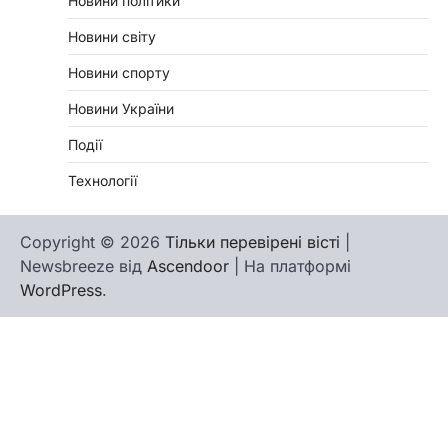
Новини політики
Новини світу
Новини спорту
Новини України
Події
Технології
Copyright © 2026
Тільки перевірені вісті
|
Newsbreeze від
Ascendoor
| На платформі
WordPress
.