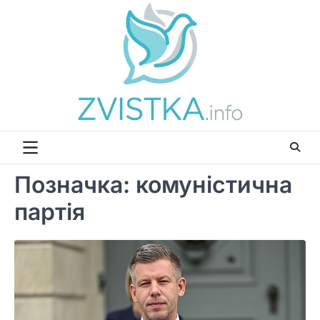
Перейти
до
вмісту
Позначка:
комуністична
партія