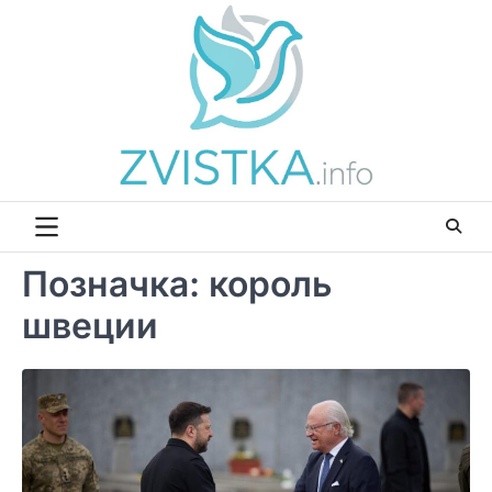
Перейти
до
вмісту
Позначка:
король
швеции