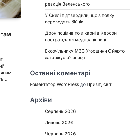
реакція Зеленського
У Скелі підтвердили, що з полку
переводять бійців
Дрон поцілив по лікарні в Херсоні:
отам
постраждали медпрацівниці
Ексочільнику МЗС Угорщини Сійярто
загрожує в’язниця
нт
ий
Останні коментарі
ринам
іть…
Коментатор WordPress
до
Привіт, світ!
Архіви
Серпень 2026
Липень 2026
Червень 2026