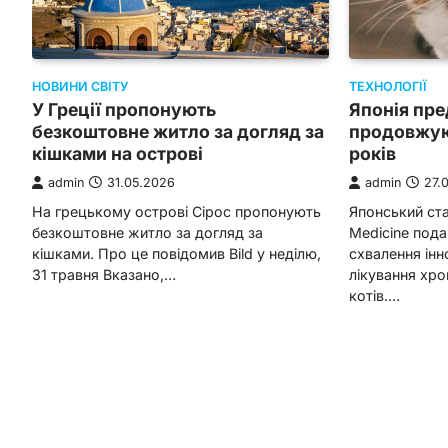
ТЕХНОЛОГІЇ
НОВИНИ СВІТУ
Японія пре
У Греції пропонують
продовжуют
безкоштовне житло за догляд за
років
кішками на острові
admin
27.
admin
31.05.2026
Японський стар
На грецькому острові Сірос пропонують
Medicine пода
безкоштовне житло за догляд за
схвалення інн
кішками. Про це повідомив Bild у неділю,
лікування хро
31 травня Вказано,…
котів.…