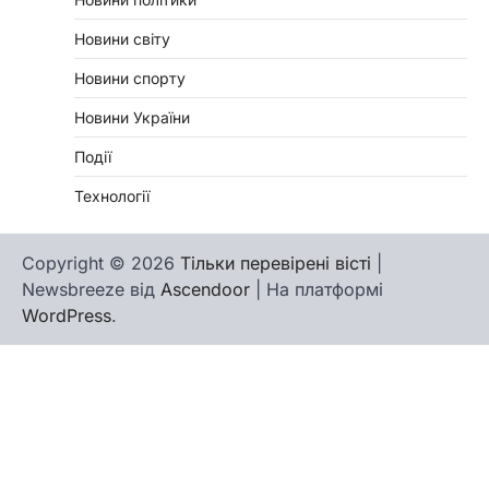
Новини світу
Новини спорту
Новини України
Події
Технології
Copyright © 2026
Тільки перевірені вісті
|
Newsbreeze від
Ascendoor
| На платформі
WordPress
.