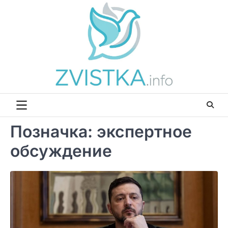
Перейти
до
вмісту
Позначка:
экспертное
обсуждение