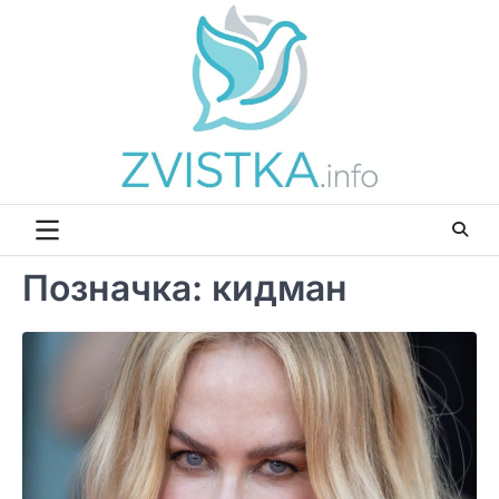
Перейти
до
вмісту
Позначка:
кидман