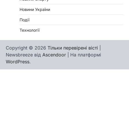
Новини України
Події
Технології
Copyright © 2026
Тільки перевірені вісті
|
Newsbreeze від
Ascendoor
| На платформі
WordPress
.