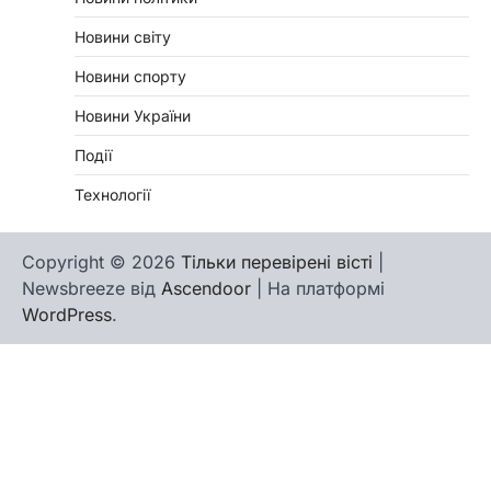
Новини світу
Новини спорту
Новини України
Події
Технології
Copyright © 2026
Тільки перевірені вісті
|
Newsbreeze від
Ascendoor
| На платформі
WordPress
.