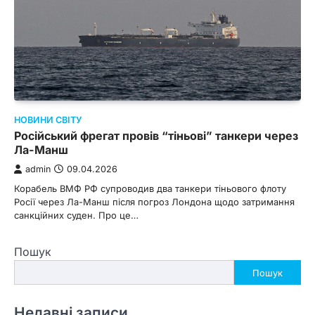
НОВИНИ СВІТУ
Російський фрегат провів “тіньові” танкери через
Ла-Манш
admin
09.04.2026
Корабель ВМФ РФ супроводив два танкери тіньового флоту
Росії через Ла-Манш після погроз Лондона щодо затримання
санкційних суден. Про це…
Пошук
Пошук
Недавні записи