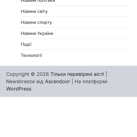
Новини політики
Новини світу
Новини спорту
Новини України
Події
Технології
Copyright © 2026
Тільки перевірені вісті
|
Newsbreeze від
Ascendoor
| На платформі
WordPress
.