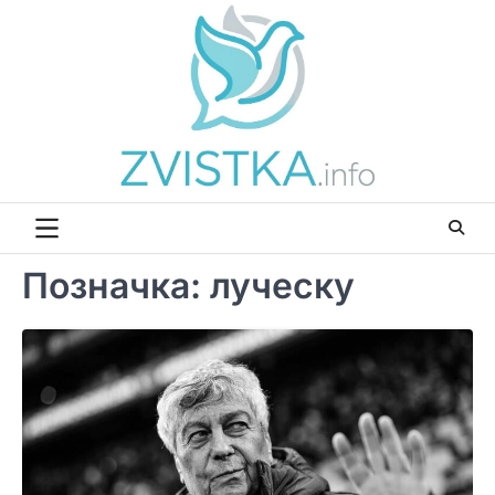
Перейти
до
вмісту
Позначка:
луческу