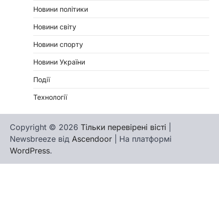
Новини політики
Новини світу
Новини спорту
Новини України
Події
Технології
Copyright © 2026
Тільки перевірені вісті
|
Newsbreeze від
Ascendoor
| На платформі
WordPress
.