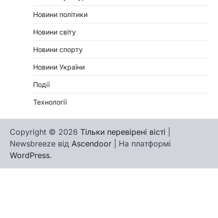
Новини політики
Новини світу
Новини спорту
Новини України
Події
Технології
Copyright © 2026
Тільки перевірені вісті
|
Newsbreeze від
Ascendoor
| На платформі
WordPress
.