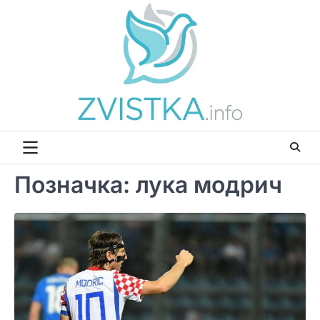
Перейти
до
вмісту
Позначка:
лука модрич