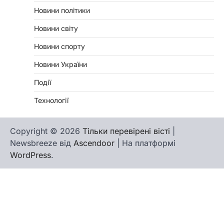
Новини політики
Новини світу
Новини спорту
Новини України
Події
Технології
Copyright © 2026
Тільки перевірені вісті
|
Newsbreeze від
Ascendoor
| На платформі
WordPress
.