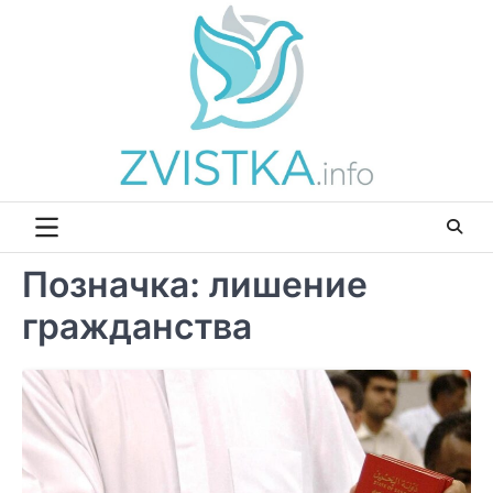
Перейти
до
вмісту
Позначка:
лишение
гражданства