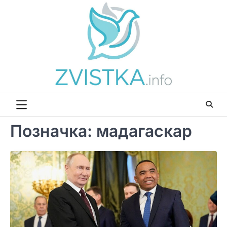
Перейти
до
вмісту
Позначка:
мадагаскар