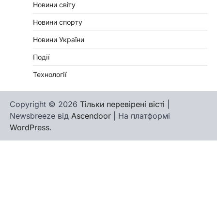
Новини світу
Новини спорту
Новини України
Події
Технології
Copyright © 2026
Тільки перевірені вісті
|
Newsbreeze від
Ascendoor
| На платформі
WordPress
.